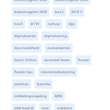
belastingplan 2025
box2
BOX 3
box3
BTW
cultuur
dga
digitaliseren
digitalisering
duurzaamheid
evenementen
Exact Online
excessief lenen
fiscaal
fiscale tips
inkomstenbelasting
jubelton
lyanthe
middelingsregeling
MKB
mkb bedrijf
now
onbelast