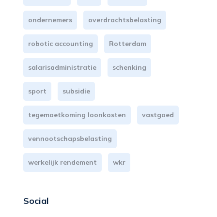
ondernemers
overdrachtsbelasting
robotic accounting
Rotterdam
salarisadministratie
schenking
sport
subsidie
tegemoetkoming loonkosten
vastgoed
vennootschapsbelasting
werkelijk rendement
wkr
Social