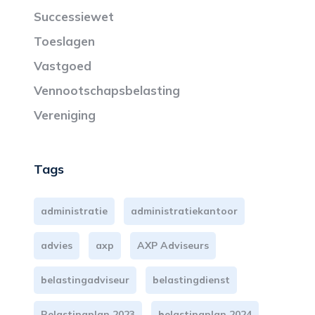
Successiewet
Toeslagen
Vastgoed
Vennootschapsbelasting
Vereniging
Tags
administratie
administratiekantoor
advies
axp
AXP Adviseurs
belastingadviseur
belastingdienst
Belastingplan 2023
belastingplan 2024