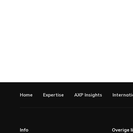
Home
Expertise
AXP Insights
Internati
Info
Overige l