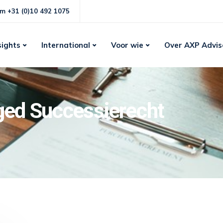
m +31 (0)10 492 1075
sights
International
Voor wie
Over AXP Advis
gged Successierecht