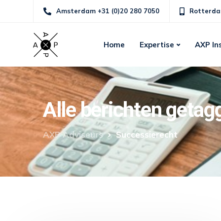
Amsterdam +31 (0)20 280 7050
Rotterda
Home
Expertise
AXP In
Alle berichten geta
AXP Adviseurs
Successierecht