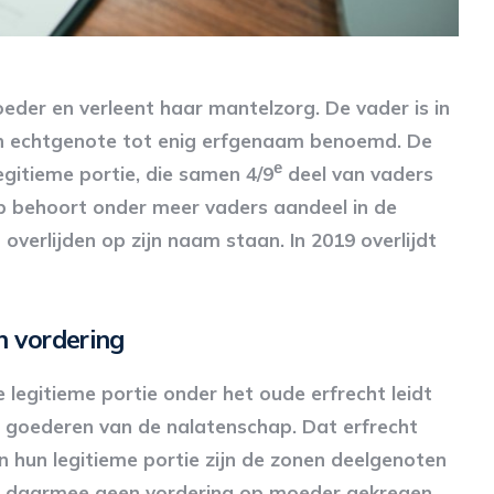
der en verleent haar mantelzorg. De vader is in
zijn echtgenote tot enig erfgenaam benoemd. De
e
gitieme portie, die samen 4/9
deel van vaders
p behoort onder meer vaders aandeel in de
 overlijden op zijn naam staan. In 2019 overlijdt
n vordering
legitieme portie onder het oude erfrecht leidt
 goederen van de nalatenschap. Dat erfrecht
n hun legitieme portie zijn de zonen deelgenoten
n daarmee geen vordering op moeder gekregen.