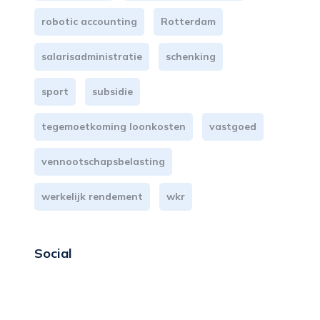
robotic accounting
Rotterdam
salarisadministratie
schenking
sport
subsidie
tegemoetkoming loonkosten
vastgoed
vennootschapsbelasting
werkelijk rendement
wkr
Social