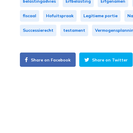
belastingadvies
Erfbelasting
Erfgenamen
fiscaal
Hofuitspraak
Legitieme portie
Na
Successierecht
testament
Vermogensplanni
Share on Facebook
Share on Twitter