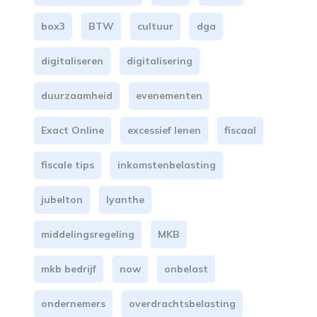
box3
BTW
cultuur
dga
digitaliseren
digitalisering
duurzaamheid
evenementen
Exact Online
excessief lenen
fiscaal
fiscale tips
inkomstenbelasting
jubelton
lyanthe
middelingsregeling
MKB
mkb bedrijf
now
onbelast
ondernemers
overdrachtsbelasting