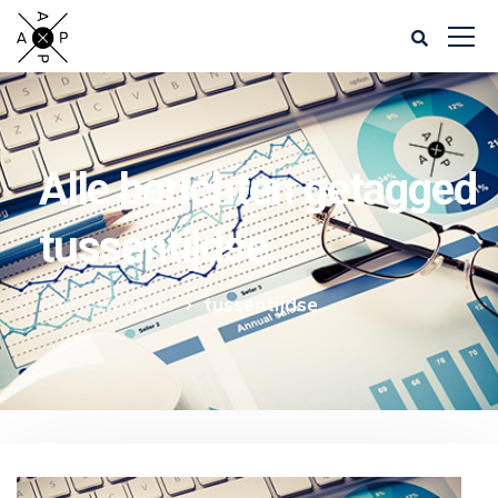
Alle berichten getagged
tussentijdse
AXP Adviseurs
tussentijdse