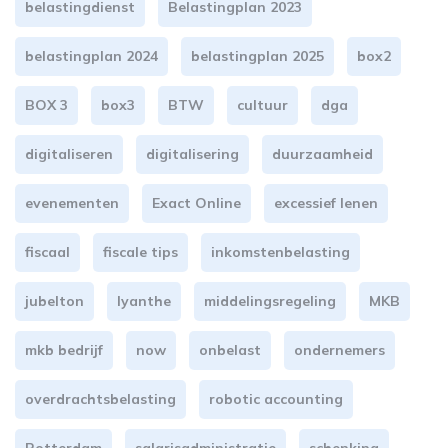
belastingdienst
Belastingplan 2023
belastingplan 2024
belastingplan 2025
box2
BOX 3
box3
BTW
cultuur
dga
digitaliseren
digitalisering
duurzaamheid
evenementen
Exact Online
excessief lenen
fiscaal
fiscale tips
inkomstenbelasting
jubelton
lyanthe
middelingsregeling
MKB
mkb bedrijf
now
onbelast
ondernemers
overdrachtsbelasting
robotic accounting