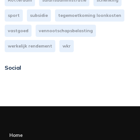
Rotterdam
salarisadministratie
schenking
sport
subsidie
tegemoetkoming loonkosten
vastgoed
vennootschapsbelasting
werkelijk rendement
wkr
Social
Home