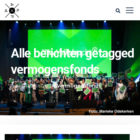
Alle berichten getagged
vermogensfonds
AXP Adviseurs
vermogensfonds