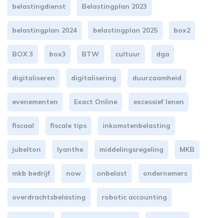
belastingdienst
Belastingplan 2023
belastingplan 2024
belastingplan 2025
box2
BOX 3
box3
BTW
cultuur
dga
digitaliseren
digitalisering
duurzaamheid
evenementen
Exact Online
excessief lenen
fiscaal
fiscale tips
inkomstenbelasting
jubelton
lyanthe
middelingsregeling
MKB
mkb bedrijf
now
onbelast
ondernemers
overdrachtsbelasting
robotic accounting