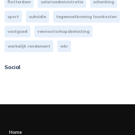
Rotterdam
salarisadministratie
schenking
sport
subsidie
tegemoetkoming loonkosten
vastgoed
vennootschapsbelasting
werkelijk rendement
wkr
Social
Home