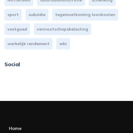
Rotterdam
salarisadministratie
schenking
sport
subsidie
tegemoetkoming loonkosten
vastgoed
vennootschapsbelasting
werkelijk rendement
wkr
Social
Home