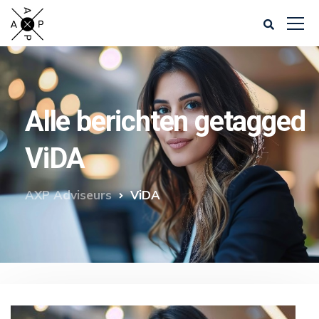
Alle berichten getagged
ViDA
AXP Adviseurs
ViDA