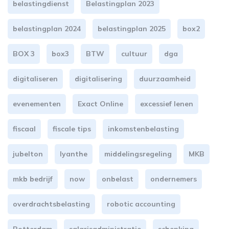
belastingdienst
Belastingplan 2023
belastingplan 2024
belastingplan 2025
box2
BOX 3
box3
BTW
cultuur
dga
digitaliseren
digitalisering
duurzaamheid
evenementen
Exact Online
excessief lenen
fiscaal
fiscale tips
inkomstenbelasting
jubelton
lyanthe
middelingsregeling
MKB
mkb bedrijf
now
onbelast
ondernemers
overdrachtsbelasting
robotic accounting