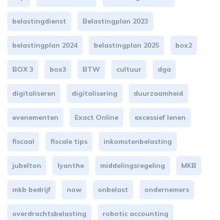
belastingdienst
Belastingplan 2023
belastingplan 2024
belastingplan 2025
box2
BOX 3
box3
BTW
cultuur
dga
digitaliseren
digitalisering
duurzaamheid
evenementen
Exact Online
excessief lenen
fiscaal
fiscale tips
inkomstenbelasting
jubelton
lyanthe
middelingsregeling
MKB
mkb bedrijf
now
onbelast
ondernemers
overdrachtsbelasting
robotic accounting