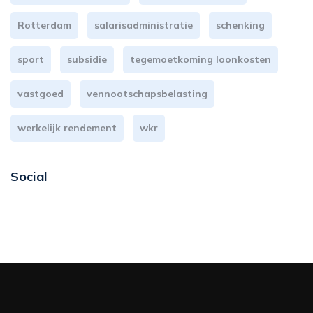
Rotterdam
salarisadministratie
schenking
sport
subsidie
tegemoetkoming loonkosten
vastgoed
vennootschapsbelasting
werkelijk rendement
wkr
Social