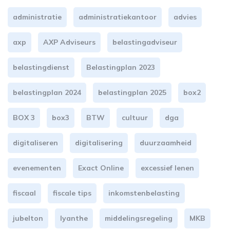
administratie
administratiekantoor
advies
axp
AXP Adviseurs
belastingadviseur
belastingdienst
Belastingplan 2023
belastingplan 2024
belastingplan 2025
box2
BOX 3
box3
BTW
cultuur
dga
digitaliseren
digitalisering
duurzaamheid
evenementen
Exact Online
excessief lenen
fiscaal
fiscale tips
inkomstenbelasting
jubelton
lyanthe
middelingsregeling
MKB