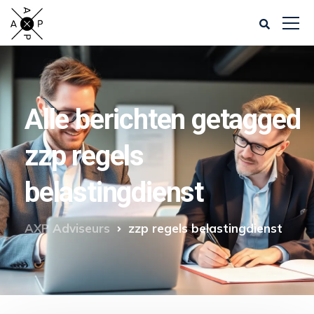
Alle berichten getagged
zzp regels
belastingdienst
AXP Adviseurs
zzp regels belastingdienst