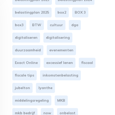
belastingplan 2025
box2
BOX 3
box3
BTW
cultuur
dga
digitaliseren
digitalisering
duurzaamheid
evenementen
Exact Online
excessief lenen
fiscaal
fiscale tips
inkomstenbelasting
jubelton
lyanthe
middelingsregeling
MKB
mkb bedrijf
now
onbelast