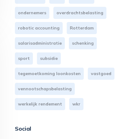
ondernemers
overdrachtsbelasting
robotic accounting
Rotterdam
salarisadministratie
schenking
sport
subsidie
tegemoetkoming loonkosten
vastgoed
vennootschapsbelasting
werkelijk rendement
wkr
Social