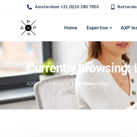
Amsterdam +31 (0)20 280 7050
Rotterda
Home
Expertise
AXP In
Currently browsing:
AXP Adviseurs
Loonbelasting