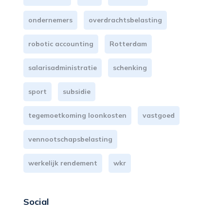
ondernemers
overdrachtsbelasting
robotic accounting
Rotterdam
salarisadministratie
schenking
sport
subsidie
tegemoetkoming loonkosten
vastgoed
vennootschapsbelasting
werkelijk rendement
wkr
Social