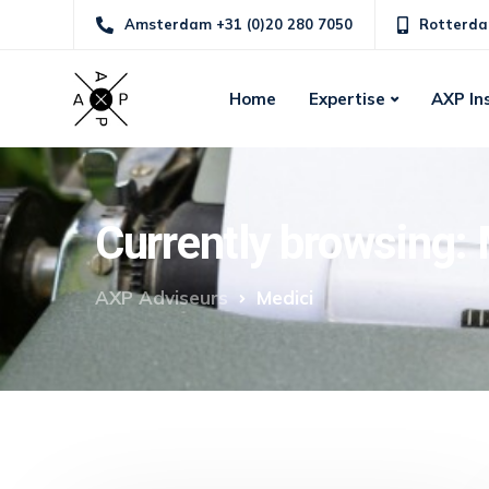
Amsterdam +31 (0)20 280 7050
Rotterda
Home
Expertise
AXP In
Currently browsing: 
AXP Adviseurs
Medici