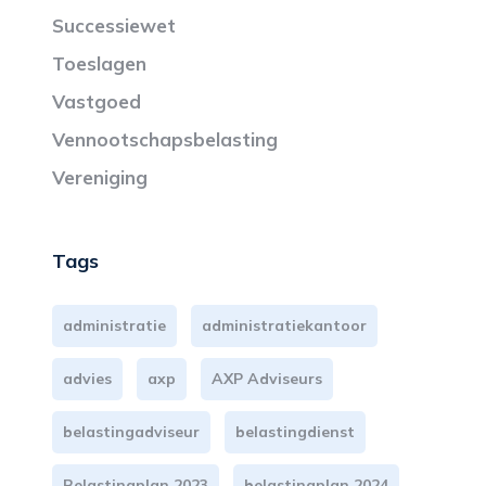
Successiewet
Toeslagen
Vastgoed
Vennootschapsbelasting
Vereniging
Tags
administratie
administratiekantoor
advies
axp
AXP Adviseurs
belastingadviseur
belastingdienst
Belastingplan 2023
belastingplan 2024