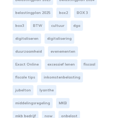
belastingplan 2025
box2
BOX 3
box3
BTW
cultuur
dga
digitaliseren
digitalisering
duurzaamheid
evenementen
Exact Online
excessief lenen
fiscaal
fiscale tips
inkomstenbelasting
jubelton
lyanthe
middelingsregeling
MKB
mkb bedrijf
now
onbelast