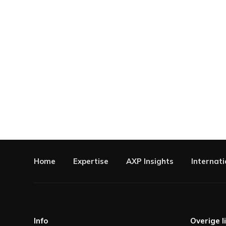
Home
Expertise
AXP Insights
Internati
Info
Overige l