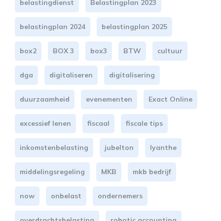
belastingdienst
Belastingplan 2023
belastingplan 2024
belastingplan 2025
box2
BOX 3
box3
BTW
cultuur
dga
digitaliseren
digitalisering
duurzaamheid
evenementen
Exact Online
excessief lenen
fiscaal
fiscale tips
inkomstenbelasting
jubelton
lyanthe
middelingsregeling
MKB
mkb bedrijf
now
onbelast
ondernemers
overdrachtsbelasting
robotic accounting