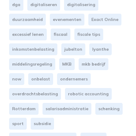
dga
digitaliseren
digitalisering
duurzaamheid
evenementen
Exact Online
excessief lenen
fiscaal
fiscale tips
inkomstenbelasting
jubelton
lyanthe
middelingsregeling
MKB
mkb bedrijf
now
onbelast
ondernemers
overdrachtsbelasting
robotic accounting
Rotterdam
salarisadministratie
schenking
sport
subsidie