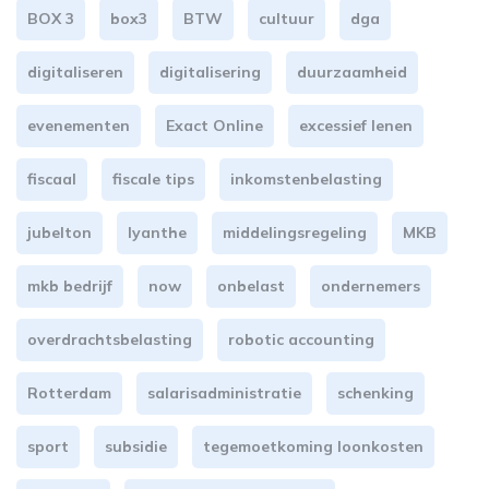
BOX 3
box3
BTW
cultuur
dga
digitaliseren
digitalisering
duurzaamheid
evenementen
Exact Online
excessief lenen
fiscaal
fiscale tips
inkomstenbelasting
jubelton
lyanthe
middelingsregeling
MKB
mkb bedrijf
now
onbelast
ondernemers
overdrachtsbelasting
robotic accounting
Rotterdam
salarisadministratie
schenking
sport
subsidie
tegemoetkoming loonkosten