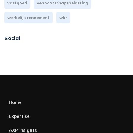
vastgoed
vennootschapsbelasting
werkelijk rendement
wkr
Social
Home
Expertise
AXP Insights