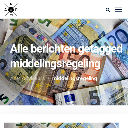
Alle berichten getagged
middelingsregeling
AXP Adviseurs
middelingsregeling