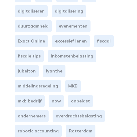
digitaliseren
digitalisering
duurzaamheid
evenementen
Exact Online
excessief lenen
fiscaal
fiscale tips
inkomstenbelasting
jubelton
lyanthe
middelingsregeling
MKB
mkb bedrijf
now
onbelast
ondernemers
overdrachtsbelasting
robotic accounting
Rotterdam