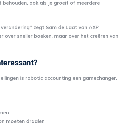
jft behouden, ook als je groeit of meerdere
ke verandering” zegt Sam de Laat van AXP
r over sneller boeken, maar over het creëren van
nteressant?
stellingen is robotic accounting een gamechanger.
omen
oon moeten draaien