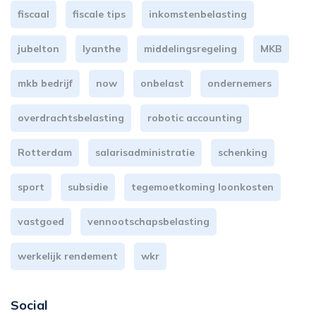
fiscaal
fiscale tips
inkomstenbelasting
jubelton
lyanthe
middelingsregeling
MKB
mkb bedrijf
now
onbelast
ondernemers
overdrachtsbelasting
robotic accounting
Rotterdam
salarisadministratie
schenking
sport
subsidie
tegemoetkoming loonkosten
vastgoed
vennootschapsbelasting
werkelijk rendement
wkr
Social