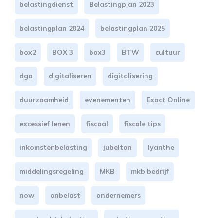
belastingdienst
Belastingplan 2023
belastingplan 2024
belastingplan 2025
box2
BOX 3
box3
BTW
cultuur
dga
digitaliseren
digitalisering
duurzaamheid
evenementen
Exact Online
excessief lenen
fiscaal
fiscale tips
inkomstenbelasting
jubelton
lyanthe
middelingsregeling
MKB
mkb bedrijf
now
onbelast
ondernemers