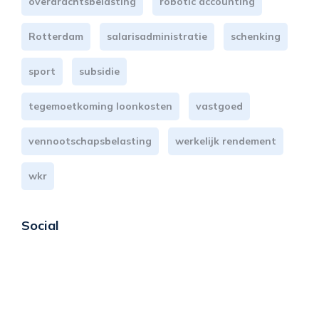
overdrachtsbelasting
robotic accounting
Rotterdam
salarisadministratie
schenking
sport
subsidie
tegemoetkoming loonkosten
vastgoed
vennootschapsbelasting
werkelijk rendement
wkr
Social