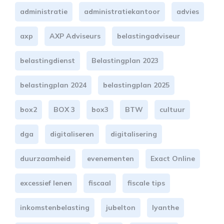
administratie
administratiekantoor
advies
axp
AXP Adviseurs
belastingadviseur
belastingdienst
Belastingplan 2023
belastingplan 2024
belastingplan 2025
box2
BOX 3
box3
BTW
cultuur
dga
digitaliseren
digitalisering
duurzaamheid
evenementen
Exact Online
excessief lenen
fiscaal
fiscale tips
inkomstenbelasting
jubelton
lyanthe