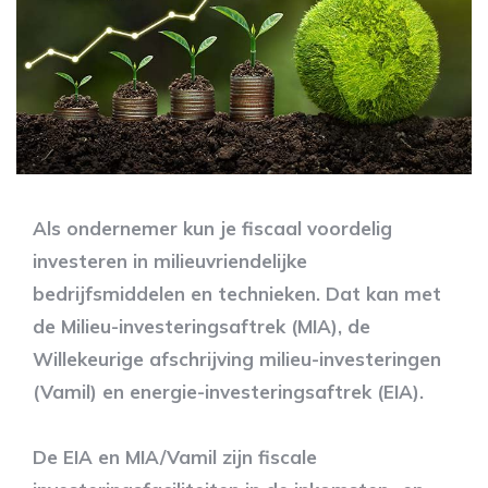
Als ondernemer kun je fiscaal voordelig
investeren in milieuvriendelijke
bedrijfsmiddelen en technieken. Dat kan met
de Milieu-investeringsaftrek (MIA), de
Willekeurige afschrijving milieu-investeringen
(Vamil) en energie-investeringsaftrek (EIA).
De EIA en MIA/Vamil zijn fiscale