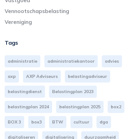
Vastgoed
Vennootschapsbelasting
Vereniging
Tags
administratie
administratiekantoor
advies
axp
AXP Adviseurs
belastingadviseur
belastingdienst
Belastingplan 2023
belastingplan 2024
belastingplan 2025
box2
BOX 3
box3
BTW
cultuur
dga
digitaliseren
digitalisering
duurzaamheid