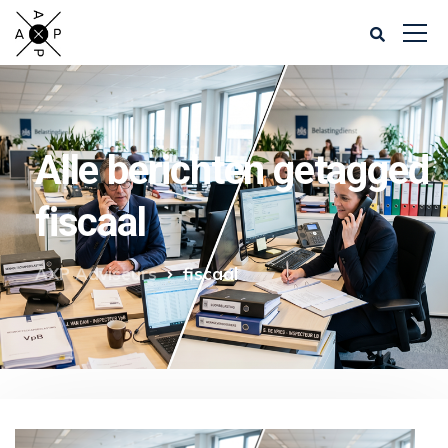
Alle berichten getagged
fiscaal
AXP Adviseurs
fiscaal