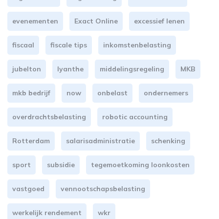
evenementen
Exact Online
excessief lenen
fiscaal
fiscale tips
inkomstenbelasting
jubelton
lyanthe
middelingsregeling
MKB
mkb bedrijf
now
onbelast
ondernemers
overdrachtsbelasting
robotic accounting
Rotterdam
salarisadministratie
schenking
sport
subsidie
tegemoetkoming loonkosten
vastgoed
vennootschapsbelasting
werkelijk rendement
wkr