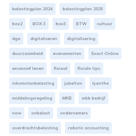
belastingplan 2024
belastingplan 2025
box2
BOX 3
box3
BTW
cultuur
dga
digitaliseren
digitalisering
duurzaamheid
evenementen
Exact Online
excessief lenen
fiscaal
fiscale tips
inkomstenbelasting
jubelton
lyanthe
middelingsregeling
MKB
mkb bedrijf
now
onbelast
ondernemers
overdrachtsbelasting
robotic accounting