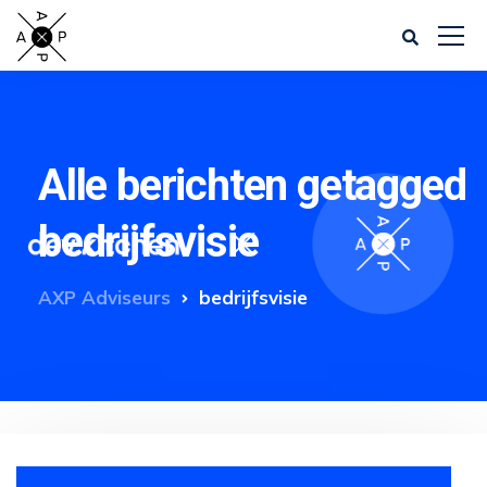
Alle berichten getagged
bedrijfsvisie
AXP Adviseurs
bedrijfsvisie