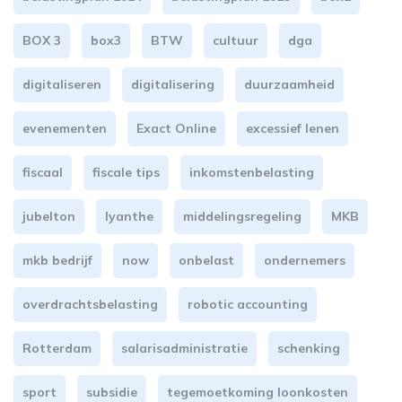
BOX 3
box3
BTW
cultuur
dga
digitaliseren
digitalisering
duurzaamheid
evenementen
Exact Online
excessief lenen
fiscaal
fiscale tips
inkomstenbelasting
jubelton
lyanthe
middelingsregeling
MKB
mkb bedrijf
now
onbelast
ondernemers
overdrachtsbelasting
robotic accounting
Rotterdam
salarisadministratie
schenking
sport
subsidie
tegemoetkoming loonkosten