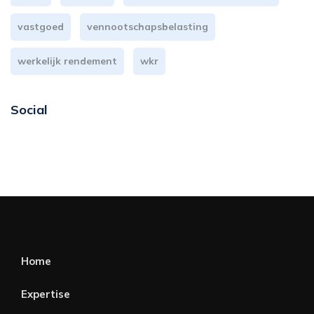
vastgoed
vennootschapsbelasting
werkelijk rendement
wkr
Social
Home
Expertise