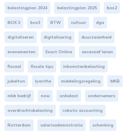
belastingplan 2024
belastingplan 2025
box2
BOX 3
box3
BTW
cultuur
dga
digitaliseren
digitalisering
duurzaamheid
evenementen
Exact Online
excessief lenen
fiscaal
fiscale tips
inkomstenbelasting
jubelton
lyanthe
middelingsregeling
MKB
mkb bedrijf
now
onbelast
ondernemers
overdrachtsbelasting
robotic accounting
Rotterdam
salarisadministratie
schenking