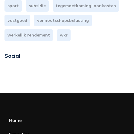
sport
subsidie
tegemoetkoming loonkosten
vastgoed
vennootschapsbelasting
werkelijk rendement
wkr
Social
Home