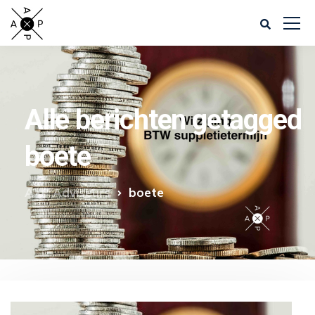
Alle berichten getagged
boete
AXP Adviseurs
boete