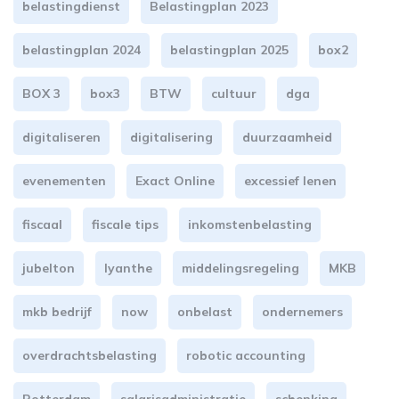
belastingdienst
Belastingplan 2023
belastingplan 2024
belastingplan 2025
box2
BOX 3
box3
BTW
cultuur
dga
digitaliseren
digitalisering
duurzaamheid
evenementen
Exact Online
excessief lenen
fiscaal
fiscale tips
inkomstenbelasting
jubelton
lyanthe
middelingsregeling
MKB
mkb bedrijf
now
onbelast
ondernemers
overdrachtsbelasting
robotic accounting