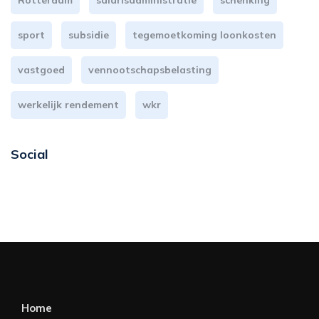
Rotterdam
salarisadministratie
schenking
sport
subsidie
tegemoetkoming loonkosten
vastgoed
vennootschapsbelasting
werkelijk rendement
wkr
Social
Home