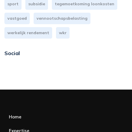
sport
subsidie
tegemoetkoming loonkosten
vastgoed
vennootschapsbelasting
werkelijk rendement
wkr
Social
Home
Expertise