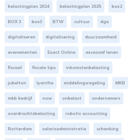
belastingplan 2024
belastingplan 2025
box2
BOX 3
box3
BTW
cultuur
dga
digitaliseren
digitalisering
duurzaamheid
evenementen
Exact Online
excessief lenen
fiscaal
fiscale tips
inkomstenbelasting
jubelton
lyanthe
middelingsregeling
MKB
mkb bedrijf
now
onbelast
ondernemers
overdrachtsbelasting
robotic accounting
Rotterdam
salarisadministratie
schenking