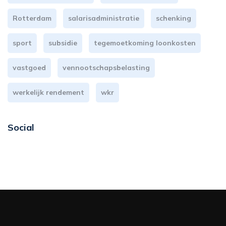
Rotterdam
salarisadministratie
schenking
sport
subsidie
tegemoetkoming loonkosten
vastgoed
vennootschapsbelasting
werkelijk rendement
wkr
Social