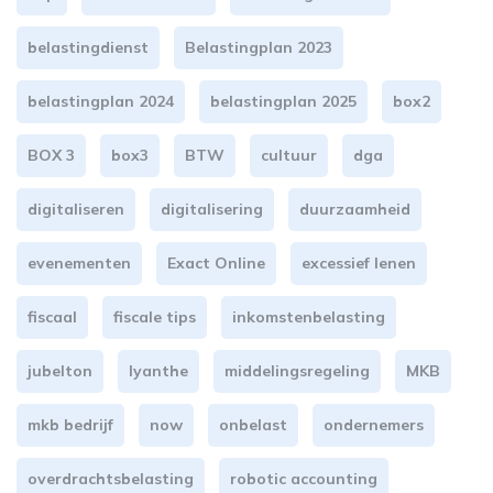
belastingdienst
Belastingplan 2023
belastingplan 2024
belastingplan 2025
box2
BOX 3
box3
BTW
cultuur
dga
digitaliseren
digitalisering
duurzaamheid
evenementen
Exact Online
excessief lenen
fiscaal
fiscale tips
inkomstenbelasting
jubelton
lyanthe
middelingsregeling
MKB
mkb bedrijf
now
onbelast
ondernemers
overdrachtsbelasting
robotic accounting