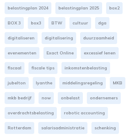
belastingplan 2024
belastingplan 2025
box2
BOX 3
box3
BTW
cultuur
dga
digitaliseren
digitalisering
duurzaamheid
evenementen
Exact Online
excessief lenen
fiscaal
fiscale tips
inkomstenbelasting
jubelton
lyanthe
middelingsregeling
MKB
mkb bedrijf
now
onbelast
ondernemers
overdrachtsbelasting
robotic accounting
Rotterdam
salarisadministratie
schenking