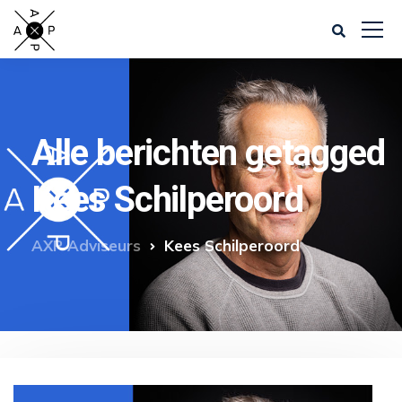
Alle berichten getagged
Kees Schilperoord
AXP Adviseurs
Kees Schilperoord