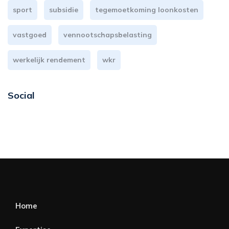
sport
subsidie
tegemoetkoming loonkosten
vastgoed
vennootschapsbelasting
werkelijk rendement
wkr
Social
Home