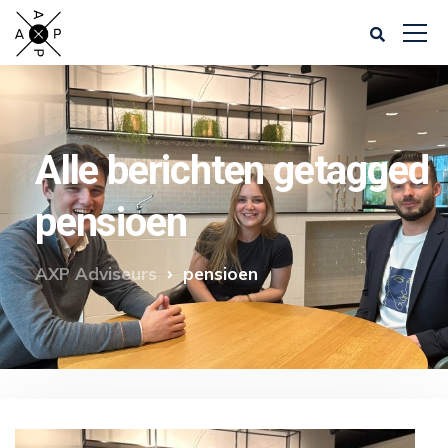
Alle berichten getagged
pensioen
AXP Adviseurs
pensioen