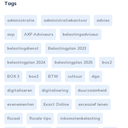
Tags
administratie
administratiekantoor
advies
axp
AXP Adviseurs
belastingadviseur
belastingdienst
Belastingplan 2023
belastingplan 2024
belastingplan 2025
box2
BOX 3
box3
BTW
cultuur
dga
digitaliseren
digitalisering
duurzaamheid
evenementen
Exact Online
excessief lenen
fiscaal
fiscale tips
inkomstenbelasting