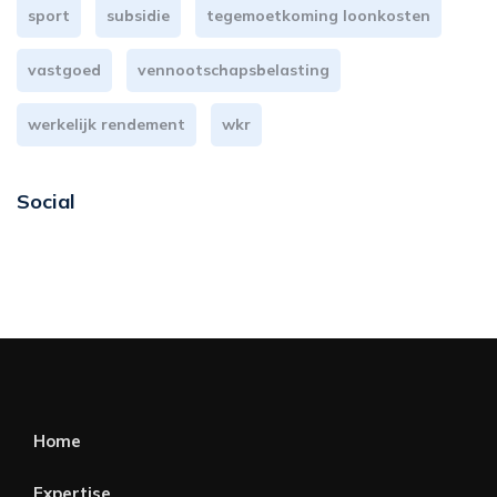
sport
subsidie
tegemoetkoming loonkosten
vastgoed
vennootschapsbelasting
werkelijk rendement
wkr
Social
Home
Expertise