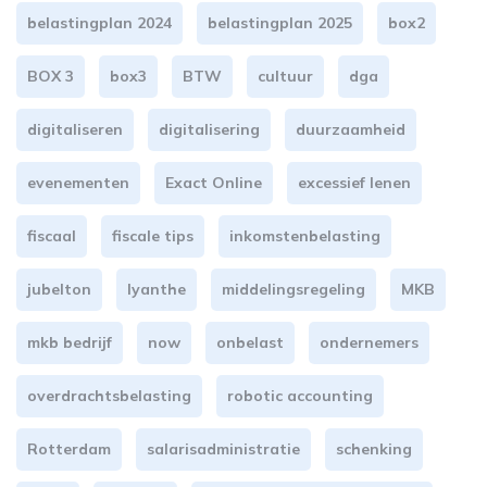
belastingplan 2024
belastingplan 2025
box2
BOX 3
box3
BTW
cultuur
dga
digitaliseren
digitalisering
duurzaamheid
evenementen
Exact Online
excessief lenen
fiscaal
fiscale tips
inkomstenbelasting
jubelton
lyanthe
middelingsregeling
MKB
mkb bedrijf
now
onbelast
ondernemers
overdrachtsbelasting
robotic accounting
Rotterdam
salarisadministratie
schenking