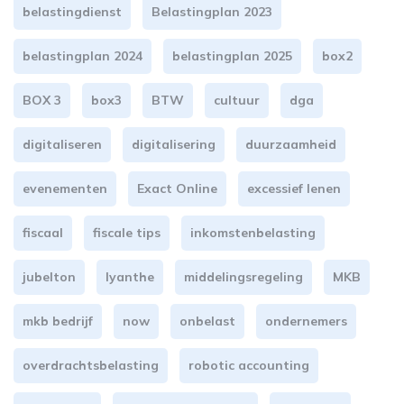
belastingdienst
Belastingplan 2023
belastingplan 2024
belastingplan 2025
box2
BOX 3
box3
BTW
cultuur
dga
digitaliseren
digitalisering
duurzaamheid
evenementen
Exact Online
excessief lenen
fiscaal
fiscale tips
inkomstenbelasting
jubelton
lyanthe
middelingsregeling
MKB
mkb bedrijf
now
onbelast
ondernemers
overdrachtsbelasting
robotic accounting