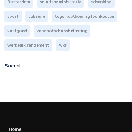
Rotterdam
salarisadministratie
schenking
sport
subsidie
tegemoetkoming loonkosten
vastgoed
vennootschapsbelasting
werkelijk rendement
wkr
Social
Home