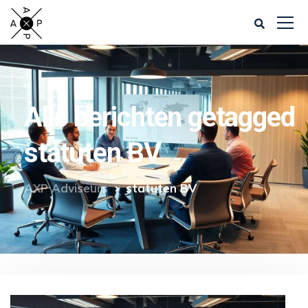
Alle berichten getagged
statuten BV
AXP Adviseurs
statuten BV