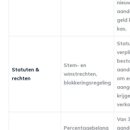
nieu
aande
geld 
kas.
Stat
verpl
best
Stem- en
Statuten &
aand
winstrechten,
rechten
om e
blokkeringsregeling
aang
krijge
verko
Van 
Percentagebelang
aand