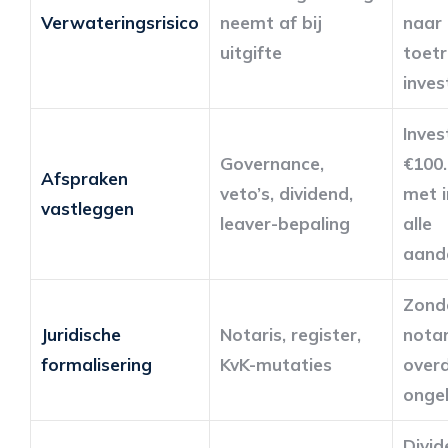
Verwateringsrisico
neemt af bij
naar 
uitgifte
toetr
inves
Inves
Governance,
€100.
Afspraken
veto’s, dividend,
met 
vastleggen
leaver-bepaling
alle
aand
Zond
Juridische
Notaris, register,
notar
formalisering
KvK-mutaties
over
ongel
Divid