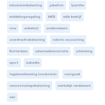
inkomstenbelasting
jubelton
lyanthe
middelingsregeling
MKB
mkb bedrijf
now
onbelast
ondernemers
overdrachtsbelasting
robotic accounting
Rotterdam
salarisadministratie
schenking
sport
subsidie
tegemoetkoming loonkosten
vastgoed
vennootschapsbelasting
werkelijk rendement
wkr