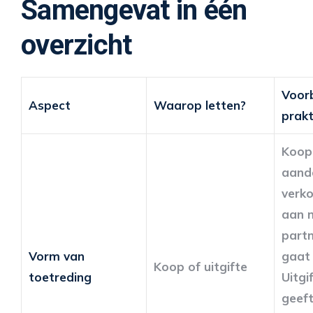
Samengevat in één
overzicht
Voorb
Aspect
Waarop letten?
prakt
Koop
aand
verk
aan 
part
Vorm van
gaat
Koop of uitgifte
toetreding
Uitgi
geef