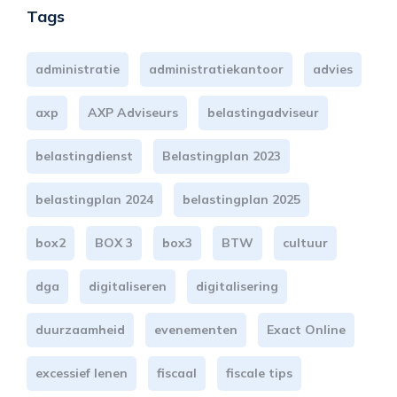
Tags
administratie
administratiekantoor
advies
axp
AXP Adviseurs
belastingadviseur
belastingdienst
Belastingplan 2023
belastingplan 2024
belastingplan 2025
box2
BOX 3
box3
BTW
cultuur
dga
digitaliseren
digitalisering
duurzaamheid
evenementen
Exact Online
excessief lenen
fiscaal
fiscale tips