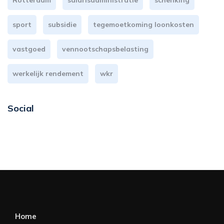
Rotterdam
salarisadministratie
schenking
sport
subsidie
tegemoetkoming loonkosten
vastgoed
vennootschapsbelasting
werkelijk rendement
wkr
Social
Home