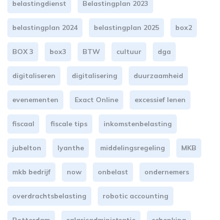
belastingdienst
Belastingplan 2023
belastingplan 2024
belastingplan 2025
box2
BOX 3
box3
BTW
cultuur
dga
digitaliseren
digitalisering
duurzaamheid
evenementen
Exact Online
excessief lenen
fiscaal
fiscale tips
inkomstenbelasting
jubelton
lyanthe
middelingsregeling
MKB
mkb bedrijf
now
onbelast
ondernemers
overdrachtsbelasting
robotic accounting