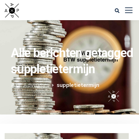
Alle berichten getagged
suppletietermijn
AXP Adviseurs
suppletietermijn