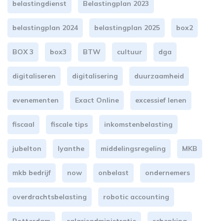
belastingdienst
Belastingplan 2023
belastingplan 2024
belastingplan 2025
box2
BOX 3
box3
BTW
cultuur
dga
digitaliseren
digitalisering
duurzaamheid
evenementen
Exact Online
excessief lenen
fiscaal
fiscale tips
inkomstenbelasting
jubelton
lyanthe
middelingsregeling
MKB
mkb bedrijf
now
onbelast
ondernemers
overdrachtsbelasting
robotic accounting