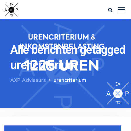
Alle berichten getagged
urencriterium
AXP Adviseurs
urencriterium