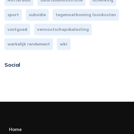
Rotterdam
salarisadministratie
schenking
sport
subsidie
tegemoetkoming loonkosten
vastgoed
vennootschapsbelasting
werkelijk rendement
wkr
Social
Home