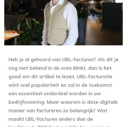
Heb je al gehoord van UBL-facturen? Als dit je
nog niet bekend in de oren klinkt, dan is het
goed om dit artikel te lezen. UBL-facturatie
wint snel populariteit en zal in de toekomst
een essentieel onderdeel worden in uw
bedrijfsvoering. Maar waarom is deze digitale
manier van factureren zo belangrijk? Wat
maakt UBL-facturen anders dan de