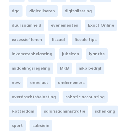
dga
digitaliseren
digitalisering
duurzaamheid
evenementen
Exact Online
excessief lenen
fiscaal
fiscale tips
inkomstenbelasting
jubelton
lyanthe
middelingsregeling
MKB
mkb bedrijf
now
onbelast
ondernemers
overdrachtsbelasting
robotic accounting
Rotterdam
salarisadministratie
schenking
sport
subsidie