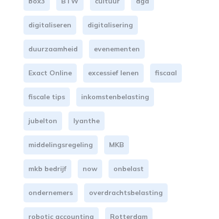
box3
BTW
cultuur
dga
digitaliseren
digitalisering
duurzaamheid
evenementen
Exact Online
excessief lenen
fiscaal
fiscale tips
inkomstenbelasting
jubelton
lyanthe
middelingsregeling
MKB
mkb bedrijf
now
onbelast
ondernemers
overdrachtsbelasting
robotic accounting
Rotterdam