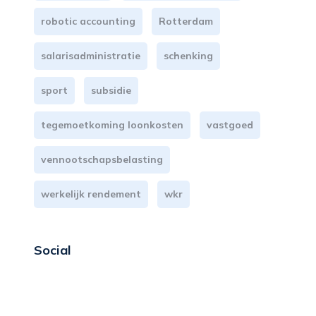
robotic accounting
Rotterdam
salarisadministratie
schenking
sport
subsidie
tegemoetkoming loonkosten
vastgoed
vennootschapsbelasting
werkelijk rendement
wkr
Social