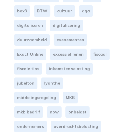
box3
BTW
cultuur
dga
digitaliseren
digitalisering
duurzaamheid
evenementen
Exact Online
excessief lenen
fiscaal
fiscale tips
inkomstenbelasting
jubelton
lyanthe
middelingsregeling
MKB
mkb bedrijf
now
onbelast
ondernemers
overdrachtsbelasting