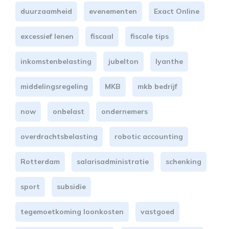
duurzaamheid
evenementen
Exact Online
excessief lenen
fiscaal
fiscale tips
inkomstenbelasting
jubelton
lyanthe
middelingsregeling
MKB
mkb bedrijf
now
onbelast
ondernemers
overdrachtsbelasting
robotic accounting
Rotterdam
salarisadministratie
schenking
sport
subsidie
tegemoetkoming loonkosten
vastgoed