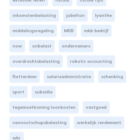
inkomstenbelasting
jubelton
lyanthe
middelingsregeling
MKB
mkb bedrijf
now
onbelast
ondernemers
overdrachtsbelasting
robotic accounting
Rotterdam
salarisadministratie
schenking
sport
subsidie
tegemoetkoming loonkosten
vastgoed
vennootschapsbelasting
werkelijk rendement
wkr