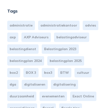
Tags
administratie
administratiekantoor
advies
axp
AXP Adviseurs
belastingadviseur
belastingdienst
Belastingplan 2023
belastingplan 2024
belastingplan 2025
box2
BOX 3
box3
BTW
cultuur
dga
digitaliseren
digitalisering
duurzaamheid
evenementen
Exact Online
excessief lenen
fiscaal
fiscale tips