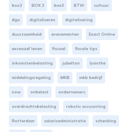
box2
BOX 3
box3
BTW
cultuur
dga
digitaliseren
digitalisering
duurzaamheid
evenementen
Exact Online
excessief lenen
fiscaal
fiscale tips
inkomstenbelasting
jubelton
lyanthe
middelingsregeling
MKB
mkb bedrijf
now
onbelast
ondernemers
overdrachtsbelasting
robotic accounting
Rotterdam
salarisadministratie
schenking