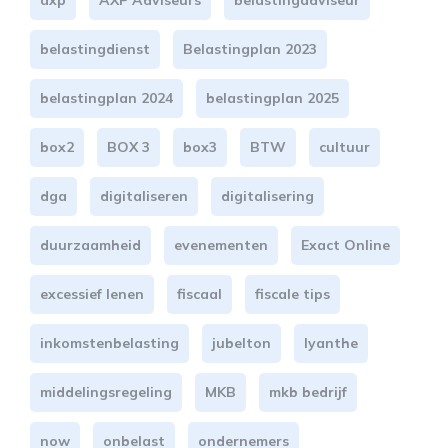
belastingdienst
Belastingplan 2023
belastingplan 2024
belastingplan 2025
box2
BOX 3
box3
BTW
cultuur
dga
digitaliseren
digitalisering
duurzaamheid
evenementen
Exact Online
excessief lenen
fiscaal
fiscale tips
inkomstenbelasting
jubelton
lyanthe
middelingsregeling
MKB
mkb bedrijf
now
onbelast
ondernemers