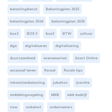
belastingdienst
Belastingplan 2023
belastingplan 2024
belastingplan 2025
box2
BOX 3
box3
BTW
cultuur
dga
digitaliseren
digitalisering
duurzaamheid
evenementen
Exact Online
excessief lenen
fiscaal
fiscale tips
inkomstenbelasting
jubelton
lyanthe
middelingsregeling
MKB
mkb bedrijf
now
onbelast
ondernemers