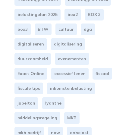
belastingplan 2025
box2
BOX 3
box3
BTW
cultuur
dga
digitaliseren
digitalisering
duurzaamheid
evenementen
Exact Online
excessief lenen
fiscaal
fiscale tips
inkomstenbelasting
jubelton
lyanthe
middelingsregeling
MKB
mkb bedrijf
now
onbelast