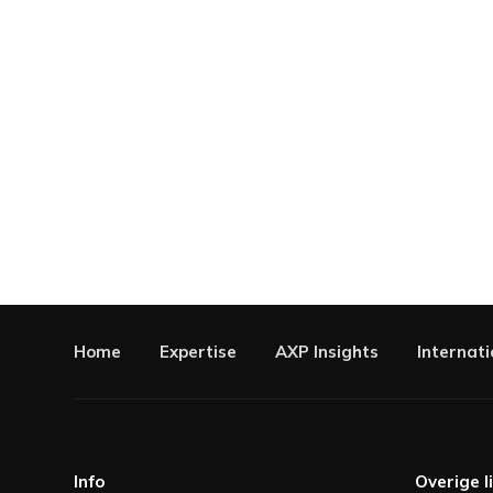
Home
Expertise
AXP Insights
Internati
Info
Overige l