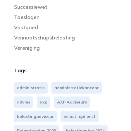
Successiewet
Toeslagen
Vastgoed
Vennootschapsbelasting
Vereniging
Tags
administratie
administratiekantoor
advies
axp
AXP Adviseurs
belastingadviseur
belastingdienst
Belastingplan 2023
belastingplan 2024