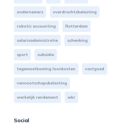
ondernemers
overdrachtsbelasting
robotic accounting
Rotterdam
salarisadministratie
schenking
sport
subsidie
tegemoetkoming loonkosten
vastgoed
vennootschapsbelasting
werkelijk rendement
wkr
Social