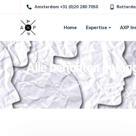
Amsterdam +31 (0)20 280 7050
Rotterda
Home
Expertise
AXP In
Alle berichten geta
AXP Adviseurs
2024