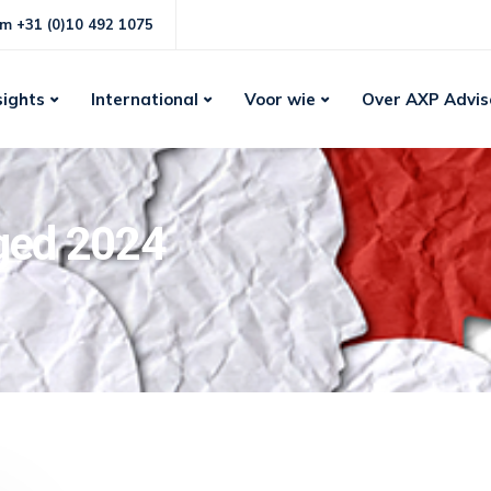
m +31 (0)10 492 1075
sights
International
Voor wie
Over AXP Advis
gged 2024