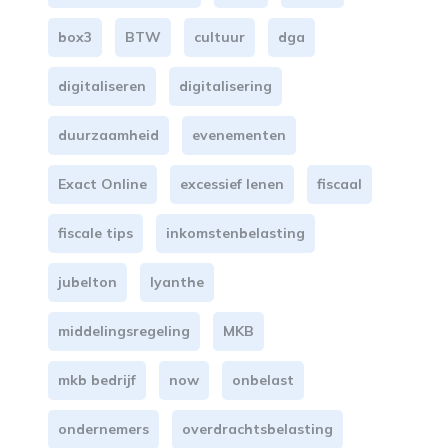
box3
BTW
cultuur
dga
digitaliseren
digitalisering
duurzaamheid
evenementen
Exact Online
excessief lenen
fiscaal
fiscale tips
inkomstenbelasting
jubelton
lyanthe
middelingsregeling
MKB
mkb bedrijf
now
onbelast
ondernemers
overdrachtsbelasting