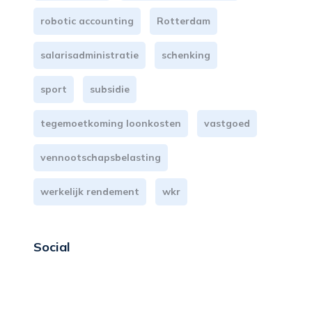
robotic accounting
Rotterdam
salarisadministratie
schenking
sport
subsidie
tegemoetkoming loonkosten
vastgoed
vennootschapsbelasting
werkelijk rendement
wkr
Social