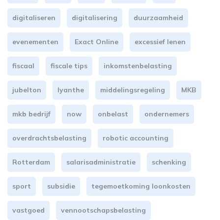
digitaliseren
digitalisering
duurzaamheid
evenementen
Exact Online
excessief lenen
fiscaal
fiscale tips
inkomstenbelasting
jubelton
lyanthe
middelingsregeling
MKB
mkb bedrijf
now
onbelast
ondernemers
overdrachtsbelasting
robotic accounting
Rotterdam
salarisadministratie
schenking
sport
subsidie
tegemoetkoming loonkosten
vastgoed
vennootschapsbelasting