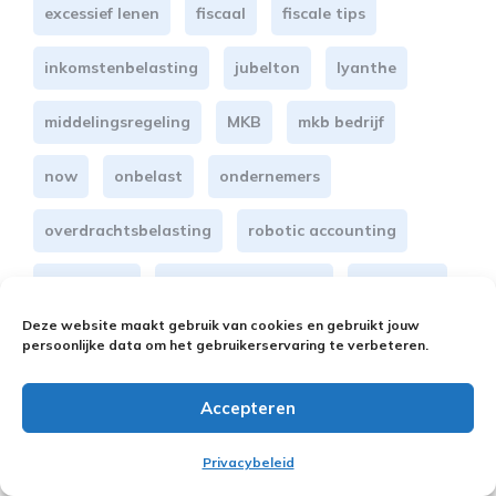
excessief lenen
fiscaal
fiscale tips
inkomstenbelasting
jubelton
lyanthe
middelingsregeling
MKB
mkb bedrijf
now
onbelast
ondernemers
overdrachtsbelasting
robotic accounting
Rotterdam
salarisadministratie
schenking
Deze website maakt gebruik van cookies en gebruikt jouw
sport
subsidie
persoonlijke data om het gebruikerservaring te verbeteren.
tegemoetkoming loonkosten
vastgoed
Accepteren
vennootschapsbelasting
werkelijk rendement
Privacybeleid