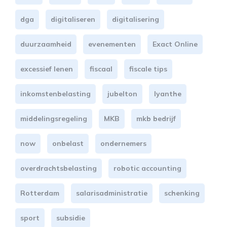
dga
digitaliseren
digitalisering
duurzaamheid
evenementen
Exact Online
excessief lenen
fiscaal
fiscale tips
inkomstenbelasting
jubelton
lyanthe
middelingsregeling
MKB
mkb bedrijf
now
onbelast
ondernemers
overdrachtsbelasting
robotic accounting
Rotterdam
salarisadministratie
schenking
sport
subsidie