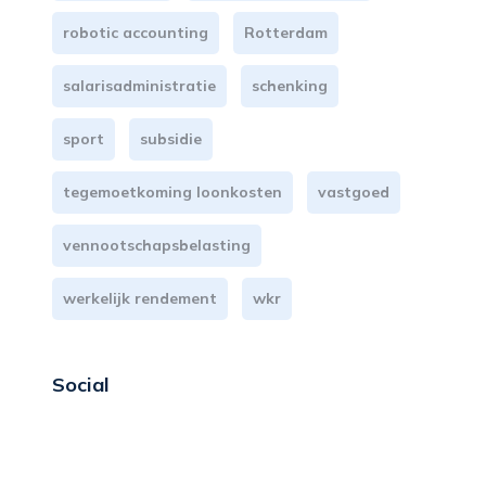
robotic accounting
Rotterdam
salarisadministratie
schenking
sport
subsidie
tegemoetkoming loonkosten
vastgoed
vennootschapsbelasting
werkelijk rendement
wkr
Social