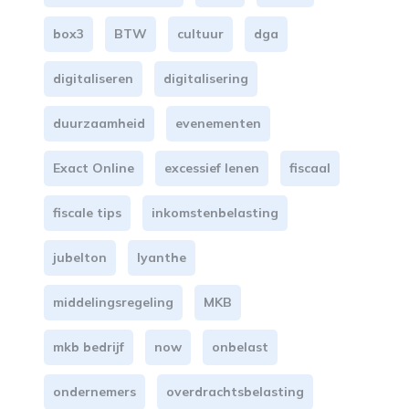
box3
BTW
cultuur
dga
digitaliseren
digitalisering
duurzaamheid
evenementen
Exact Online
excessief lenen
fiscaal
fiscale tips
inkomstenbelasting
jubelton
lyanthe
middelingsregeling
MKB
mkb bedrijf
now
onbelast
ondernemers
overdrachtsbelasting