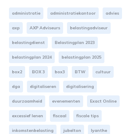
administratie
administratiekantoor
advies
axp
AXP Adviseurs
belastingadviseur
belastingdienst
Belastingplan 2023
belastingplan 2024
belastingplan 2025
box2
BOX 3
box3
BTW
cultuur
dga
digitaliseren
digitalisering
duurzaamheid
evenementen
Exact Online
excessief lenen
fiscaal
fiscale tips
inkomstenbelasting
jubelton
lyanthe