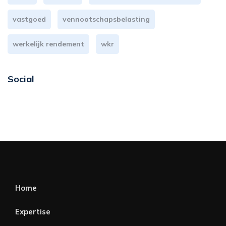
vastgoed
vennootschapsbelasting
werkelijk rendement
wkr
Social
Home
Expertise