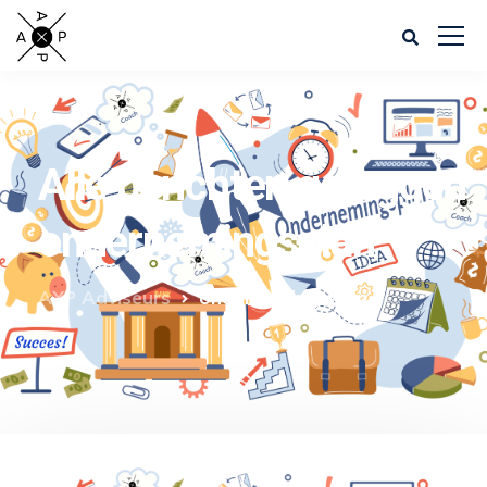
Alle berichten getagged
ondernemingsplan
AXP Adviseurs
ondernemingsplan