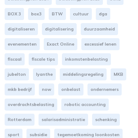
BOX 3
box3
BTW
cultuur
dga
digitaliseren
digitalisering
duurzaamheid
evenementen
Exact Online
excessief lenen
fiscaal
fiscale tips
inkomstenbelasting
jubelton
lyanthe
middelingsregeling
MKB
mkb bedrijf
now
onbelast
ondernemers
overdrachtsbelasting
robotic accounting
Rotterdam
salarisadministratie
schenking
sport
subsidie
tegemoetkoming loonkosten