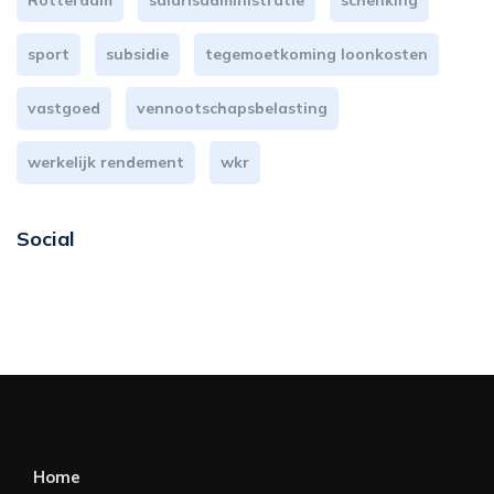
Rotterdam
salarisadministratie
schenking
sport
subsidie
tegemoetkoming loonkosten
vastgoed
vennootschapsbelasting
werkelijk rendement
wkr
Social
Home