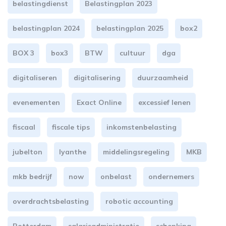
belastingdienst
Belastingplan 2023
belastingplan 2024
belastingplan 2025
box2
BOX 3
box3
BTW
cultuur
dga
digitaliseren
digitalisering
duurzaamheid
evenementen
Exact Online
excessief lenen
fiscaal
fiscale tips
inkomstenbelasting
jubelton
lyanthe
middelingsregeling
MKB
mkb bedrijf
now
onbelast
ondernemers
overdrachtsbelasting
robotic accounting