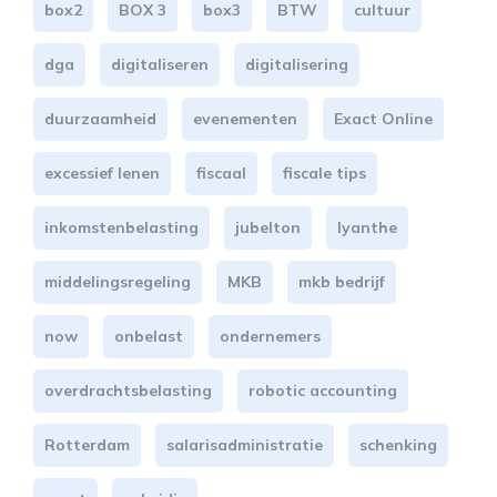
box2
BOX 3
box3
BTW
cultuur
dga
digitaliseren
digitalisering
duurzaamheid
evenementen
Exact Online
excessief lenen
fiscaal
fiscale tips
inkomstenbelasting
jubelton
lyanthe
middelingsregeling
MKB
mkb bedrijf
now
onbelast
ondernemers
overdrachtsbelasting
robotic accounting
Rotterdam
salarisadministratie
schenking