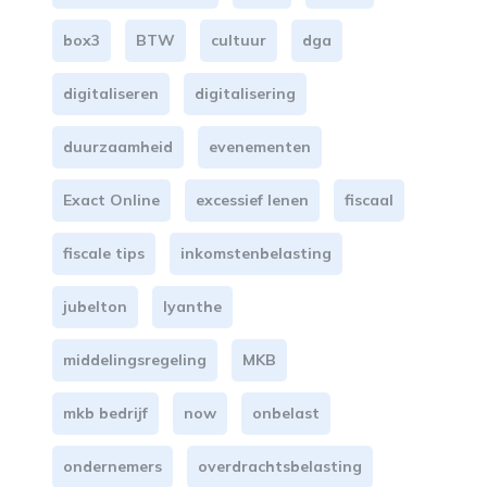
box3
BTW
cultuur
dga
digitaliseren
digitalisering
duurzaamheid
evenementen
Exact Online
excessief lenen
fiscaal
fiscale tips
inkomstenbelasting
jubelton
lyanthe
middelingsregeling
MKB
mkb bedrijf
now
onbelast
ondernemers
overdrachtsbelasting