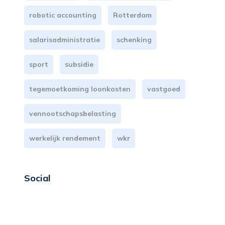
robotic accounting
Rotterdam
salarisadministratie
schenking
sport
subsidie
tegemoetkoming loonkosten
vastgoed
vennootschapsbelasting
werkelijk rendement
wkr
Social