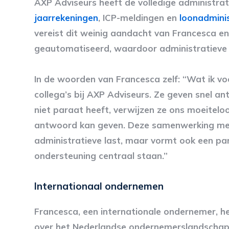
AXP Adviseurs heeft de volledige administrat
jaarrekeningen
, ICP-meldingen en
loonadminis
vereist dit weinig aandacht van Francesca e
geautomatiseerd, waardoor administratieve 
In de woorden van Francesca zelf: “Wat ik v
collega’s bij AXP Adviseurs. Ze geven snel 
niet paraat heeft, verwijzen ze ons moeiteloo
antwoord kan geven. Deze samenwerking met 
administratieve last, maar vormt ook een par
ondersteuning centraal staan.”
Internationaal ondernemen
Francesca, een internationale ondernemer, h
over het Nederlandse ondernemerslandschap.