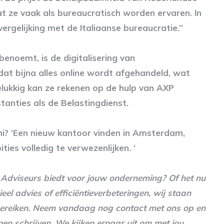
t ze vaak als bureaucratisch worden ervaren. In
vergelijking met de Italiaanse bureaucratie.”
enoemt, is de digitalisering van
dat bijna alles online wordt afgehandeld, wat
elukkig kan ze rekenen op de hulp van AXP
tanties als de Belastingdienst.
hi? ‘Een nieuw kantoor vinden in Amsterdam,
ies volledig te verwezenlijken. ‘
P Adviseurs biedt voor jouw onderneming? Of het nu
el advies of efficiëntieverbeteringen, wij staan
e bereiken. Neem vandaag nog contact met ons op en
n schrijven. We kijken ernaar uit om met jou