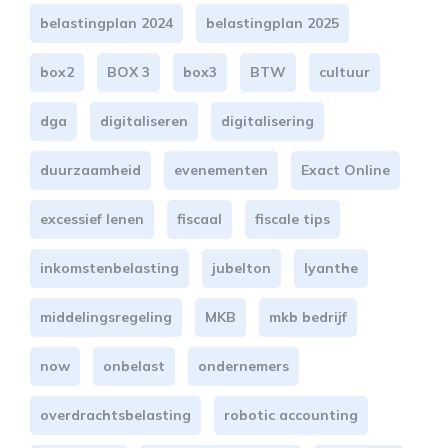
belastingplan 2024
belastingplan 2025
box2
BOX 3
box3
BTW
cultuur
dga
digitaliseren
digitalisering
duurzaamheid
evenementen
Exact Online
excessief lenen
fiscaal
fiscale tips
inkomstenbelasting
jubelton
lyanthe
middelingsregeling
MKB
mkb bedrijf
now
onbelast
ondernemers
overdrachtsbelasting
robotic accounting